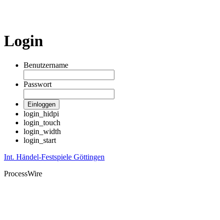
Login
Benutzername
Passwort
Einloggen
login_hidpi
login_touch
login_width
login_start
Int. Händel-Festspiele Göttingen
ProcessWire