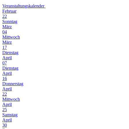
Veranstaltungskalender
Februar
22
Sonntag
März
04
Mittwoch
März
17
Dienstag
April
07
Dienstag
April
16
Donnerstag
April
22
Mittwoch
April
25
Samstag
April
30