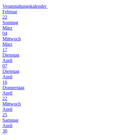
Veranstaltungskalender
Februar
22
Sonntag
März
04
Mittwoch
März
17
Dienstag
April
07
Dienstag
April
16
Donnerstag
April
22
Mittwoch
April
25
Samstag
April
30