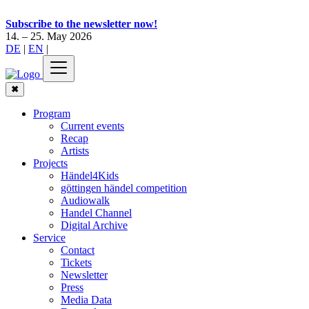
Subscribe to the newsletter now!
14. – 25. May 2026
DE
|
EN
|
✖
Program
Current events
Recap
Artists
Projects
Händel4Kids
göttingen händel competition
Audiowalk
Handel Channel
Digital Archive
Service
Contact
Tickets
Newsletter
Press
Media Data