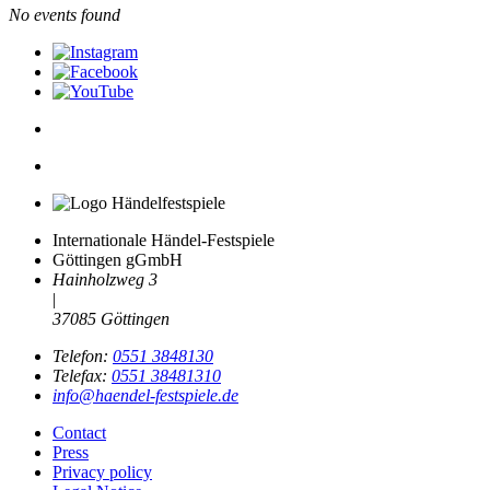
No events found
Internationale Händel-Festspiele
Göttingen gGmbH
Hainholzweg 3
|
37085 Göttingen
Telefon:
0551 3848130
Telefax:
0551 38481310
info@haendel-festspiele.de
Contact
Press
Privacy policy