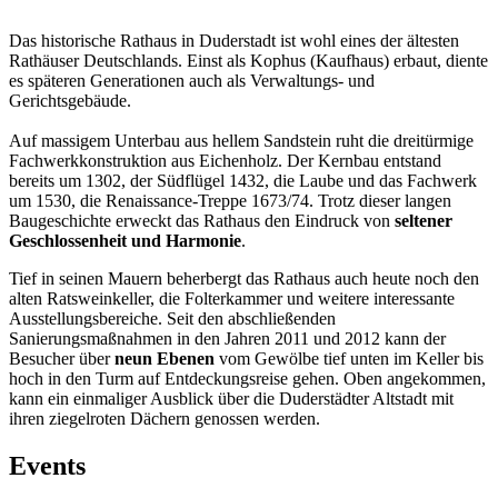
Das historische Rathaus in Duderstadt ist wohl eines der ältesten
Rathäuser Deutschlands. Einst als Kophus (Kaufhaus) erbaut, diente
es späteren Generationen auch als Verwaltungs- und
Gerichtsgebäude.
Auf massigem Unterbau aus hellem Sandstein ruht die dreitürmige
Fachwerkkonstruktion aus Eichenholz. Der Kernbau entstand
bereits um 1302, der Südflügel 1432, die Laube und das Fachwerk
um 1530, die Renaissance-Treppe 1673/74. Trotz dieser langen
Baugeschichte erweckt das Rathaus den Eindruck von
seltener
Geschlossenheit und Harmonie
.
Tief in seinen Mauern beherbergt das Rathaus auch heute noch den
alten Ratsweinkeller, die Folterkammer und weitere interessante
Ausstellungsbereiche. Seit den abschließenden
Sanierungsmaßnahmen in den Jahren 2011 und 2012 kann der
Besucher über
neun Ebenen
vom Gewölbe tief unten im Keller bis
hoch in den Turm auf Entdeckungsreise gehen. Oben angekommen,
kann ein einmaliger Ausblick über die Duderstädter Altstadt mit
ihren ziegelroten Dächern genossen werden.
Events