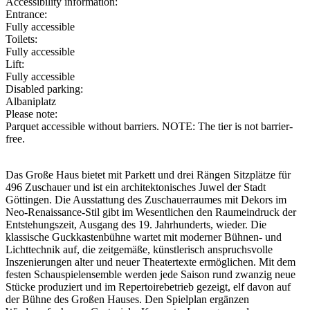
Accessibility information:
Entrance:
Fully accessible
Toilets:
Fully accessible
Lift:
Fully accessible
Disabled parking:
Albaniplatz
Please note:
Parquet accessible without barriers. NOTE: The tier is not barrier-
free.
Das Große Haus bietet mit Parkett und drei Rängen Sitzplätze für
496 Zuschau­er und ist ein architektonisches Juwel der Stadt
Göttingen. Die Ausstattung des Zuschauerraumes mit Dekors im
Neo-Renaissance-Stil gibt im Wesentlichen den Raumeindruck der
Entstehungszeit, Ausgang des 19. Jahrhunderts, wieder. Die
klassische Guckkastenbühne wartet mit moderner Bühnen- und
Lichttechnik auf, die zeitgemäße, künstlerisch anspruchsvolle
Inszenierungen alter und neuer Theatertexte ermöglichen. Mit dem
festen Schauspielensemble werden jede Saison rund zwanzig neue
Stücke produziert und im Repertoire­betrieb gezeigt, elf davon auf
der Bühne des Großen Hauses. Den Spielplan ergänzen