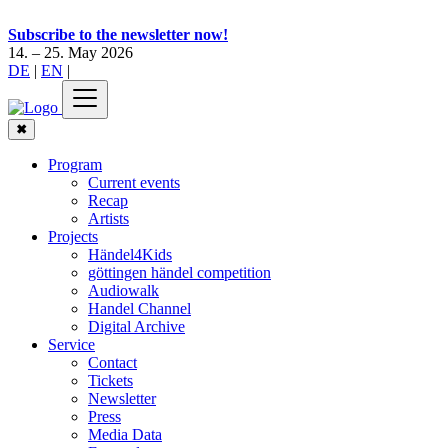
Subscribe to the newsletter now!
14. – 25. May 2026
DE
|
EN
|
✖
Program
Current events
Recap
Artists
Projects
Händel4Kids
göttingen händel competition
Audiowalk
Handel Channel
Digital Archive
Service
Contact
Tickets
Newsletter
Press
Media Data