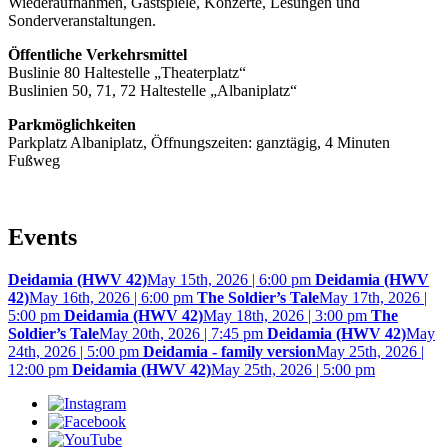
Wiederaufnahmen, Gastspiele, Konzerte, Lesungen und
Sonderveranstaltungen.
Öffentliche Verkehrsmittel
Buslinie 80 Haltestelle „Theaterplatz“
Buslinien 50, 71, 72 Haltestelle „Albaniplatz“
Parkmöglichkeiten
Parkplatz Albaniplatz, Öffnungszeiten: ganztägig, 4 Minuten
Fußweg
Events
Deidamia (HWV 42)
May 15th, 2026 | 6:00 pm
Deidamia (HWV
42)
May 16th, 2026 | 6:00 pm
The Soldier’s Tale
May 17th, 2026 |
5:00 pm
Deidamia (HWV 42)
May 18th, 2026 | 3:00 pm
The
Soldier’s Tale
May 20th, 2026 | 7:45 pm
Deidamia (HWV 42)
May
24th, 2026 | 5:00 pm
Deidamia - family version
May 25th, 2026 |
12:00 pm
Deidamia (HWV 42)
May 25th, 2026 | 5:00 pm