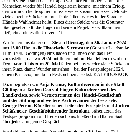
es sind viele. Damit Oskar Hagen vor über einhundert Jahren die
Menschen wieder für Händel begeistern konnte, mit einem Erfolg,
den wir noch heute spüren, musste vieles zusammenpassen. Mussten
viele einzelne Stücke an ihren Platz fallen, wie es in der Sprache
Händels Wahlheimat heißt. Eines dieser Stücke war die Göttinger
Stadtgesellschaft, die Hagen mit seinem Projekt so willkommen
hieß, ein anderes die Universität.
Wir freuen uns daher sehr, Sie am
Dienstag, den 30. Januar 2024
um 15.00 Uhr in die Historische Sternwarte
(Geismar Landstraße
11 in 37083 Göttingen) einzuladen und Ihnen dort das Fest
vorzustellen, das wir 2024 mit Ihnen und mit Händel feiern wollen.
Denn
vom 9. bis zum 20. Mai
fallen bei uns wieder viele Stücke an
ihren Platz, damit Wunder entstehen – bei der Festspieloper 2024,
einem Pasticcio, und beim Festspielthema selbst: KALEIDOSKOP.
Dazu begrüßen wir
Anja Krause
,
Kulturdezernentin der Stadt
Göttingen
außerdem
Conrad Finger, Kulturdezernent des
Landkreises
, sowie
Vertreter:innen der Händel-Gesellschaft
und der Stiftung und weitere Partner:innen
der Festspiele.
George Petrou, Künstlerischer Leiter der Festspiele,
und
Jochen
Schäfsmeier, Geschäftsführender Intendant,
präsentieren das
Festspielprogramm und freuen sich anschließend im Blauen Saal
über jedes anregende Gespräch.
Vorab bitten wir um eine Anmeldung bis zum 19. Januar 2024.