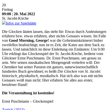
20
Freitag
09:00
|
20. Mai 2022
St. Jacobi-Kirche
Infos zur Spielstätte
Die Glocken läuten lassen, das steht für: Etwas durch Andeutungen
erfahren bzw. etwas erfahren, aber nichts Genaues wissen. Im Falle
von
Good Morning, George!
war die Geheimniskrämerei bisher
zweifellos beabsichtigt; nun ist es Zeit, die Katze aus dem Sack zu
lassen. Und tatsächlich ist diese Einleitung ein Einläuten: Um 9.00
Uhr erklingt das Glockenspiel der St. Jacobi-Kirche, bedient vom
Glöckner Ernst Puschmann. Dr. Ernst Puschmann, um genau zu
sein. Wer seinen musikalischen Morgengruß vertiefen will: Der
Chemiker hat seiner Passion ein ganzes, naturwissenschaftlich
fundiertes Buch gewidmet; es heißt
Die Glocken von St. Jacobi:
historisch, physikalisch, musikalisch.
Hat sich also was mit nichts
Genaues weiß man nicht: Hier erfahren Sie alles aus erster,
berufener Hand!
Die Veranstaltung ist kostenlos!
Ernst Puschmann – Glockenspiel
Zurück (2022)