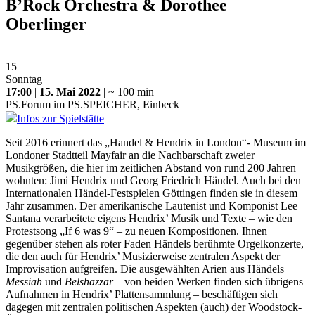
B’Rock Orchestra & Dorothee
Oberlinger
15
Sonntag
17:00
|
15. Mai 2022
| ~ 100 min
PS.Forum im PS.SPEICHER, Einbeck
Infos zur Spielstätte
Seit 2016 erinnert das „Handel & Hendrix in London“- Museum im
Londoner Stadtteil Mayfair an die Nachbarschaft zweier
Musikgrößen, die hier im zeitlichen Abstand von rund 200 Jahren
wohnten: Jimi Hendrix und Georg Friedrich Händel. Auch bei den
Internationalen Händel-Festspielen Göttingen finden sie in diesem
Jahr zusammen. Der amerikanische Lautenist und Komponist Lee
Santana verarbeitete eigens Hendrix’ Musik und Texte – wie den
Protestsong „If 6 was 9“ – zu neuen Kompositionen. Ihnen
gegenüber stehen als roter Faden Händels berühmte Orgelkonzerte,
die den auch für Hendrix’ Musizierweise zentralen Aspekt der
Improvisation aufgreifen. Die ausgewählten Arien aus Händels
Messiah
und
Belshazzar
– von beiden Werken finden sich übrigens
Aufnahmen in Hendrix’ Plattensammlung – beschäftigen sich
dagegen mit zentralen politischen Aspekten (auch) der Woodstock-