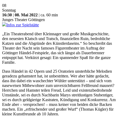
08
Sonntag
16:30
|
08. Mai 2022
| ca. 60 min
Junges Theater Göttingen
Infos zur Spielstätte
„Ein Theaterabend über Kleinnager und große Musikgeschichte,
den neuesten Klatsch und Tratsch, finanziellen Ruin, bedrohliche
Katzen und die Abgründe des Künstlerdaseins.“ So beschreibt das
Theater der Nacht sein famoses Figurentheater im Auftrag der
Göttinger Händel-Festspiele, das sich längst als Dauerbrenner
entpuppt hat. Verkürzt gesagt: Ein spannender Spaß für die ganze
Familie.
Dass Händel in 42 Opern und 25 Oratorien unsterbliche Melodien
geradezu gehamstert hat, ist unbestritten. Wer aber hätte gedacht,
dass ihn dabei ein waschechter Wühler unterstützt – und sich vom
naseweisen Mitbewohner zum unverzichtbaren Fellfreund mausert?
Herrchen und Hamster teilen Freud, Leid und existenzbedrohende
Umstände, sei es durch Nachbarin Marys streitlustigen Stubentiger,
sei es durch geldgierige Kastraten, Kündigung und Konkurrenz. Am
Ende aber – versprochen! – muss keiner von beiden dicke Backen
machen. Ein „erfrischender und großer Wurf“ (Thomas Kügler) für
kleine Kunstfreunde ab 10 Jahren.