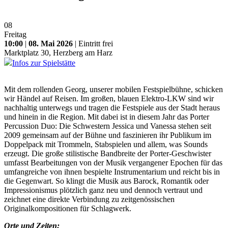
08
Freitag
10:00
|
08. Mai 2026
| Eintritt frei
Marktplatz 30, Herzberg am Harz
Infos zur Spielstätte
Mit dem rollenden Georg, unserer mobilen Festspielbühne, schicken
wir Händel auf Reisen. Im großen, blauen Elektro-LKW sind wir
nachhaltig unterwegs und tragen die Festspiele aus der Stadt heraus
und hinein in die Region. Mit dabei ist in diesem Jahr das Porter
Percussion Duo: Die Schwestern Jessica und Vanessa stehen seit
2009 gemeinsam auf der Bühne und faszinieren ihr Publikum im
Doppelpack mit Trommeln, Stabspielen und allem, was Sounds
erzeugt. Die große stilistische Bandbreite der Porter-Geschwister
umfasst Bearbeitungen von der Musik vergangener Epochen für das
umfangreiche von ihnen bespielte Instrumentarium und reicht bis in
die Gegenwart. So klingt die Musik aus Barock, Romantik oder
Impressionismus plötzlich ganz neu und dennoch vertraut und
zeichnet eine direkte Verbindung zu zeitgenössischen
Originalkompositionen für Schlagwerk.
Orte und Zeiten: