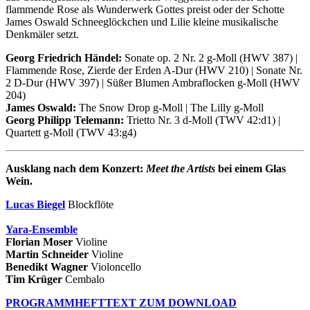
flammende Rose als Wunderwerk Gottes preist oder der Schotte
James Oswald Schneeglöckchen und Lilie kleine musikalische
Denkmäler setzt.
Georg Friedrich Händel:
Sonate op. 2 Nr. 2 g-Moll (HWV 387) |
Flammende Rose, Zierde der Erden A-Dur (HWV 210) | Sonate Nr.
2 D-Dur (HWV 397) | Süßer Blumen Ambraflocken g-Moll (HWV
204)
James Oswald:
The Snow Drop g-Moll | The Lilly g-Moll
Georg Philipp Telemann:
Trietto Nr. 3 d-Moll (TWV 42:d1) |
Quartett g-Moll (TWV 43:g4)
Ausklang nach dem Konzert:
Meet the Artists
bei einem Glas
Wein.
Lucas Biegel
Blockflöte
Yara-Ensemble
Florian Moser
Violine
Martin Schneider
Violine
Benedikt Wagner
Violoncello
Tim Krüger
Cembalo
PROGRAMMHEFTTEXT ZUM DOWNLOAD