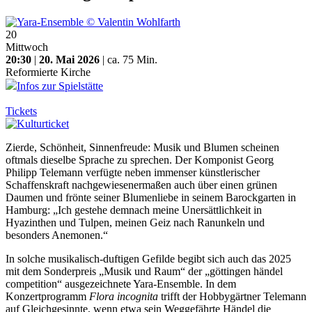
20
Mittwoch
20:30
|
20. Mai 2026
| ca. 75 Min.
Reformierte Kirche
Infos zur Spielstätte
Tickets
Zierde, Schönheit, Sinnenfreude: Musik und Blumen scheinen
oftmals dieselbe Sprache zu sprechen. Der Komponist Georg
Philipp Telemann verfügte neben immenser künstlerischer
Schaffenskraft nachgewiesenermaßen auch über einen grünen
Daumen und frönte seiner Blumenliebe in seinem Barockgarten in
Hamburg: „Ich gestehe demnach meine Unersättlichkeit in
Hyazinthen und Tulpen, meinen Geiz nach Ranunkeln und
besonders Anemonen.“
In solche musikalisch-duftigen Gefilde begibt sich auch das 2025
mit dem Sonderpreis „Musik und Raum“ der „göttingen händel
competition“ ausgezeichnete Yara-Ensemble. In dem
Konzertprogramm
Flora incognita
trifft der Hobbygärtner Telemann
auf Gleichgesinnte, wenn etwa sein Weggefährte Händel die