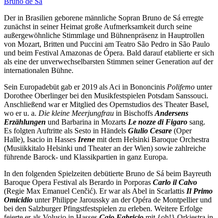
Bruno de Sá
Der in Brasilien geborene männliche Sopran Bruno de Sá erregte
zunächst in seiner Heimat große Aufmerksamkeit durch seine
außergewöhnliche Stimmlage und Bühnenpräsenz in Hauptrollen
von Mozart, Britten und Puccini am Teatro São Pedro in São Paulo
und beim Festival Amazonas de Ópera. Bald darauf etablierte er sich
als eine der unverwechselbarsten Stimmen seiner Generation auf der
internationalen Bühne.
Sein Europadebüt gab er 2019 als Aci in Bononcinis
Polifemo
unter
Dorothee Oberlinger bei den Musikfestspielen Potsdam Sanssouci.
Anschließend war er Mitglied des Opernstudios des Theater Basel,
wo er u. a.
Die kleine Meerjungfrau
in Bischoffs
Andersens
Erzählungen
und Barbarina in Mozarts
Le nozze di Figaro
sang.
Es folgten Auftritte als Sesto in Händels
Giulio Cesare
(Oper
Halle), Isacio in Hasses
Irene
mit dem Helsinki Baroque Orchestra
(Musiikkitalo Helsinki und Theater an der Wien) sowie zahlreiche
führende Barock- und Klassikpartien in ganz Europa.
In den folgenden Spielzeiten debütierte Bruno de Sá beim Bayreuth
Baroque Opera Festival als Berardo in Porporas
Carlo il Calvo
(Regie Max Emanuel Cenčić). Er war als Abel in Scarlattis
Il Primo
Omicidio
unter Philippe Jaroussky an der Opéra de Montpellier und
bei den Salzburger Pfingstfestspielen zu erleben. Weitere Erfolge
feierte er als Volusio in Hasses
Cajo Fabricio
mit {oh!} Orkiestra in