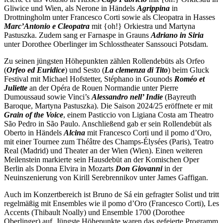
Gliwice und Wien, als Nerone in Händels
Agrippina
in
Drottningholm unter Francesco Corti sowie als Cleopatra in Hasses
Marc’Antonio e Cleopatra
mit {oh!} Orkiestra und Martyna
Pastuszka. Zudem sang er Farnaspe in Grauns
Adriano in Siria
unter Dorothee Oberlinger im Schlosstheater Sanssouci Potsdam.
Zu seinen jüngsten Höhepunkten zählen Rollendebüts als Orfeo
(
Orfeo ed Euridice
) und Sesto (
La clemenza di Tito
) beim Gluck
Festival mit Michael Hofstetter, Stéphano in Gounods
Roméo et
Juliette
an der Opéra de Rouen Normandie unter Pierre
Dumoussaud sowie Vinci’s
Alessandro nell’ Indie
(Bayreuth
Baroque, Martyna Pastuszka). Die Saison 2024/25 eröffnete er mit
Grain of the Voice
, einem Pasticcio von Ligiana Costa am Theatro
São Pedro in São Paulo. Anschließend gab er sein Rollendebüt als
Oberto in Händels
Alcina
mit Francesco Corti und il pomo d’Oro,
mit einer Tournee zum Théâtre des Champs-Élysées (Paris), Teatro
Real (Madrid) und Theater an der Wien (Wien). Einen weiteren
Meilenstein markierte sein Hausdebüt an der Komischen Oper
Berlin als Donna Elvira in Mozarts
Don Giovanni
in der
Neuinszenierung von Kirill Serebrennikov unter James Gaffigan.
Auch im Konzertbereich ist Bruno de Sá ein gefragter Solist und tritt
regelmäßig mit Ensembles wie il pomo d’Oro (Francesco Corti), Les
Accents (Thibault Noally) und Ensemble 1700 (Dorothee
Oberlinger) auf. Jüngste Höhepunkte waren das gefeierte Programm