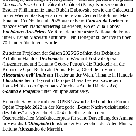
Marias do Brasil
im Théâtre du Châtelet (Paris), Konzerte in der
Essener Philharmonie unter Rubén Dubrovsky sowie ein Galaabend
in der Wiener Staatsoper an der Seite von Cecilia Bartoli und Max
Emanuel Cenčić. Im Juli 2025 war er beim
Concert de Paris
zum
französischen Nationalfeiertag zu erleben, wo er Villa-Lobos’
Bachianas Brasileiras Nr. 5
mit dem Orchestre National de France
unter Cristian Măcelaru aufführte – ein Höhepunkt, der live in über
70 Länder übertragen wurde.
Zu seinen Projekten der Saison 2025/26 zählen das Debüt als
Achille in Händels
Deidamia
beim Wexford Festival Opera
(Inszenierung und Leitung George Petrou), die Rückkehr an die
Komische Oper Berlin als Donna Elvira, Cleofide in Vincis
Alessandro nell’ Indie
am Theater an der Wien, Timante in Händels
Floridante
beim Bayreuth Baroque Opera Festival sowie sein
Hausdebüt an der Opernhaus Zürich als Aci in Händels
Aci,
Galatea e Polifemo
unter Philippe Jaroussky.
Bruno de Sá wurde mit dem OPER! Award 2020 und dem Forum
Opéra Trophée 2022 in der Kategorie „Bester Nachwuchskünstler
des Jahres“ ausgezeichnet. 2024 erhielt er zudem den
Österreichischen Musiktheaterpreis für seine Darstellung des Aminta
in Vivaldis
L’Olimpiade
(Innsbrucker Festwochen der Alten Musik,
Leitung Alessandro de Marchi).