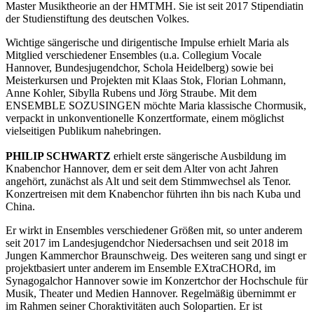
Master Musiktheorie an der HMTMH. Sie ist seit 2017 Stipendiatin
der Studienstiftung des deutschen Volkes.
Wichtige sängerische und dirigentische Impulse erhielt Maria als
Mitglied verschiedener Ensembles (u.a. Collegium Vocale
Hannover, Bundesjugendchor, Schola Heidelberg) sowie bei
Meisterkursen und Projekten mit Klaas Stok, Florian Lohmann,
Anne Kohler, Sibylla Rubens und Jörg Straube. Mit dem
ENSEMBLE SOZUSINGEN möchte Maria klassische Chormusik,
verpackt in unkonventionelle Konzertformate, einem möglichst
vielseitigen Publikum nahebringen.
PHILIP SCHWARTZ
erhielt erste sängerische Ausbildung im
Knabenchor Hannover, dem er seit dem Alter von acht Jahren
angehört, zunächst als Alt und seit dem Stimmwechsel als Tenor.
Konzertreisen mit dem Knabenchor führten ihn bis nach Kuba und
China.
Er wirkt in Ensembles verschiedener Größen mit, so unter anderem
seit 2017 im Landesjugendchor Niedersachsen und seit 2018 im
Jungen Kammerchor Braunschweig. Des weiteren sang und singt er
projektbasiert unter anderem im Ensemble EXtraCHORd, im
Synagogalchor Hannover sowie im Konzertchor der Hochschule für
Musik, Theater und Medien Hannover. Regelmäßig übernimmt er
im Rahmen seiner Choraktivitäten auch Solopartien. Er ist