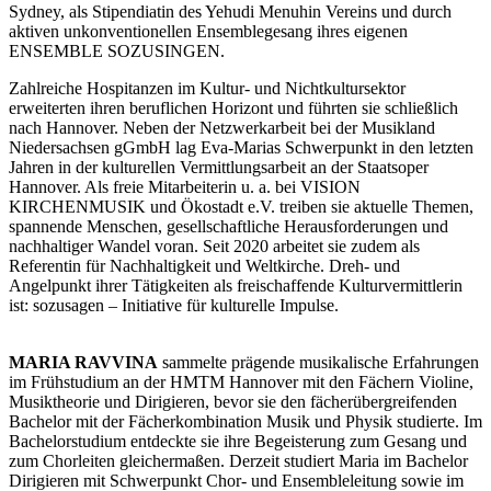
Sydney, als Stipendiatin des Yehudi Menuhin Vereins und durch
aktiven unkonventionellen Ensemblegesang ihres eigenen
ENSEMBLE SOZUSINGEN.
Zahlreiche Hospitanzen im Kultur- und Nichtkultursektor
erweiterten ihren beruflichen Horizont und führten sie schließlich
nach Hannover. Neben der Netzwerkarbeit bei der Musikland
Niedersachsen gGmbH lag Eva-Marias Schwerpunkt in den letzten
Jahren in der kulturellen Vermittlungsarbeit an der Staatsoper
Hannover. Als freie Mitarbeiterin u. a. bei VISION
KIRCHENMUSIK und Ökostadt e.V. treiben sie aktuelle Themen,
spannende Menschen, gesellschaftliche Herausforderungen und
nachhaltiger Wandel voran. Seit 2020 arbeitet sie zudem als
Referentin für Nachhaltigkeit und Weltkirche. Dreh- und
Angelpunkt ihrer Tätigkeiten als freischaffende Kulturvermittlerin
ist: sozusagen – Initiative für kulturelle Impulse.
MARIA RAVVINA
sammelte prägende musikalische Erfahrungen
im Frühstudium an der HMTM Hannover mit den Fächern Violine,
Musiktheorie und Dirigieren, bevor sie den fächerübergreifenden
Bachelor mit der Fächerkombination Musik und Physik studierte. Im
Bachelorstudium entdeckte sie ihre Begeisterung zum Gesang und
zum Chorleiten gleichermaßen. Derzeit studiert Maria im Bachelor
Dirigieren mit Schwerpunkt Chor- und Ensembleleitung sowie im