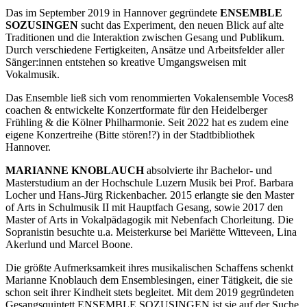
Das im September 2019 in Hannover gegründete
ENSEMBLE
SOZUSINGEN
sucht das Experiment, den neuen Blick auf alte
Traditionen und die Interaktion zwischen Gesang und Publikum.
Durch verschiedene Fertigkeiten, Ansätze und Arbeitsfelder aller
Sänger:innen entstehen so kreative Umgangsweisen mit
Vokalmusik.
Das Ensemble ließ sich vom renommierten Vokalensemble Voces8
coachen & entwickelte Konzertformate für den Heidelberger
Frühling & die Kölner Philharmonie. Seit 2022 hat es zudem eine
eigene Konzertreihe (Bitte stören!?) in der Stadtbibliothek
Hannover.
MARIANNE KNOBLAUCH
absolvierte ihr Bachelor- und
Masterstudium an der Hochschule Luzern Musik bei Prof. Barbara
Locher und Hans-Jürg Rickenbacher. 2015 erlangte sie den Master
of Arts in Schulmusik II mit Hauptfach Gesang, sowie 2017 den
Master of Arts in Vokalpädagogik mit Nebenfach Chorleitung. Die
Sopranistin besuchte u.a. Meisterkurse bei Mariëtte Witteveen, Lina
Akerlund und Marcel Boone.
Die größte Aufmerksamkeit ihres musikalischen Schaffens schenkt
Marianne Knoblauch dem Ensemblesingen, einer Tätigkeit, die sie
schon seit ihrer Kindheit stets begleitet. Mit dem 2019 gegründeten
Gesangsquintett ENSEMBLE SOZUSINGEN ist sie auf der Suche