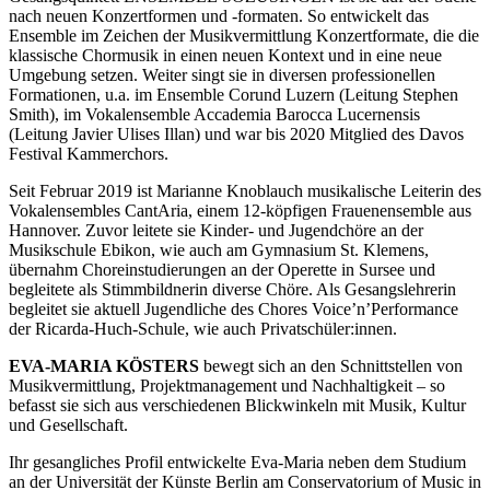
nach neuen Konzertformen und -formaten. So entwickelt das
Ensemble im Zeichen der Musikvermittlung Konzertformate, die die
klassische Chormusik in einen neuen Kontext und in eine neue
Umgebung setzen. Weiter singt sie in diversen professionellen
Formationen, u.a. im Ensemble Corund Luzern (Leitung Stephen
Smith), im Vokalensemble Accademia Barocca Lucernensis
(Leitung Javier Ulises Illan) und war bis 2020 Mitglied des Davos
Festival Kammerchors.
Seit Februar 2019 ist Marianne Knoblauch musikalische Leiterin des
Vokalensembles CantAria, einem 12-köpfigen Frauenensemble aus
Hannover. Zuvor leitete sie Kinder- und Jugendchöre an der
Musikschule Ebikon, wie auch am Gymnasium St. Klemens,
übernahm Choreinstudierungen an der Operette in Sursee und
begleitete als Stimmbildnerin diverse Chöre. Als Gesangslehrerin
begleitet sie aktuell Jugendliche des Chores Voice’n’Performance
der Ricarda-Huch-Schule, wie auch Privatschüler:innen.
EVA-MARIA KÖSTERS
bewegt sich an den Schnittstellen von
Musikvermittlung, Projektmanagement und Nachhaltigkeit – so
befasst sie sich aus verschiedenen Blickwinkeln mit Musik, Kultur
und Gesellschaft.
Ihr gesangliches Profil entwickelte Eva-Maria neben dem Studium
an der Universität der Künste Berlin am Conservatorium of Music in