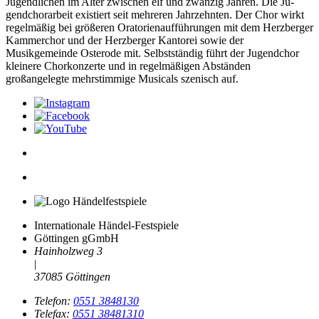
Jugendlichen im Alter zwischen elf und zwanzig Jahren. Die Ju­
gendchorarbeit existiert seit mehreren Jahr­zehnten. Der Chor wirkt
regelmäßig bei größeren Oratorienaufführungen mit dem Herzberger
Kammerchor und der Herzber­ger Kantorei sowie der
Musikgemeinde Osterode mit. Selbstständig führt der Ju­gendchor
kleinere Chorkonzerte und in regelmäßigen Abständen
großangelegte mehrstimmige Musicals szenisch auf.
Internationale Händel-Festspiele
Göttingen gGmbH
Hainholzweg 3
|
37085 Göttingen
Telefon:
0551 3848130
Telefax:
0551 38481310