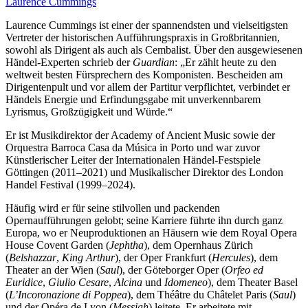
Laurence Cummings
Laurence Cummings ist einer der spannendsten und vielseitigsten
Vertreter der historischen Aufführungspraxis in Großbritannien,
sowohl als Dirigent als auch als Cembalist. Über den ausgewiesenen
Händel-Experten schrieb der
Guardian
: „Er zählt heute zu den
weltweit besten Fürsprechern des Komponisten. Bescheiden am
Dirigentenpult und vor allem der Partitur verpflichtet, verbindet er
Händels Energie und Erfindungsgabe mit unverkennbarem
Lyrismus, Großzügigkeit und Würde.“
Er ist Musikdirektor der Academy of Ancient Music sowie der
Orquestra Barroca Casa da Música in Porto und war zuvor
Künstlerischer Leiter der Internationalen Händel-Festspiele
Göttingen (2011–2021) und Musikalischer Direktor des London
Handel Festival (1999–2024).
Häufig wird er für seine stilvollen und packenden
Opernaufführungen gelobt; seine Karriere führte ihn durch ganz
Europa, wo er Neuproduktionen an Häusern wie dem Royal Opera
House Covent Garden (
Jephtha
), dem Opernhaus Zürich
(
Belshazzar
,
King Arthur
), der Oper Frankfurt (
Hercules
), dem
Theater an der Wien (
Saul
), der Göteborger Oper (
Orfeo ed
Euridice
,
Giulio Cesare
,
Alcina
und
Idomeneo
), dem Theater Basel
(
L’Incoronazione di Poppea
), dem Théâtre du Châtelet Paris (
Saul
)
und der Opéra de Lyon (
Messiah
) leitete. Er arbeitete mit