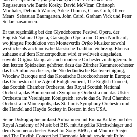
Regisseuren wie Barrie Kosky, David McVicar, Christoph
Marthaler, Deborah Warner, Adele Thomas, Claus Guth, Oliver
Mears, Sebastian Baumgarten, John Caird, Graham Vick und Peter
Sellars zusammen.
Er trat regelmäßig bei den Glyndebourne Festival Opera, der
English National Opera, Garsington Opera und Opera North auf,
wo jüngste Produktion von Monteverdis
Orfeo
Musiker sowohl
westliche als auch indische klassische Tradition einbezog. Ebenso
zuhause auf dem Konzertpodium wird er weltweit eingeladen,
sowohl Originalklang- als auch moderne Orchester zu dirigieren. In
den letzten Spielzeiten gehörten dazu das Zürcher Kammerorchester,
das hr-Sinfonieorchester, die Niederländische Bachvereinigung,
Wrocław Baroque und das Kroatische Barockorchester in Europa;
das Orchestra of the Age of Enlightenment, The English Concert,
das Scottish Chamber Orchestra, das Royal Scottish National
Orchestra, das Bournemouth Symphony Orchestra und das Ulster
Orchestra im Vereinigten Königreich; sowie das St. Paul Chamber
Orchestra in Minneapolis, das St. Louis Symphony Orchestra und
die Handel and Haydn Society in Boston in den USA.
Seine Diskographie umfasst Aufnahmen mit Emma Kirkby und der
Royal Academy of Music bei BIS, mit Angelika Kirchschlager und
dem Kammerorchester Basel für Sony BMG, mit Maurice Steger
und The English Concert bei Harmonia Mundi sowie mit Ruby