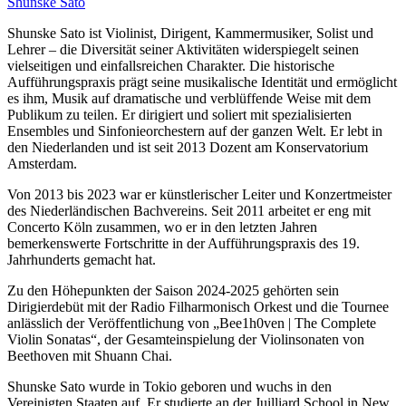
Shunske Sato
Shunske Sato ist Violinist, Dirigent, Kammermusiker, Solist und
Lehrer – die Diversität seiner Aktivitäten widerspiegelt seinen
vielseitigen und einfallsreichen Charakter. Die historische
Aufführungspraxis prägt seine musikalische Identität und ermöglicht
es ihm, Musik auf dramatische und verblüffende Weise mit dem
Publikum zu teilen. Er dirigiert und soliert mit spezialisierten
Ensembles und Sinfonieorchestern auf der ganzen Welt. Er lebt in
den Niederlanden und ist seit 2013 Dozent am Konservatorium
Amsterdam.
Von 2013 bis 2023 war er künstlerischer Leiter und Konzertmeister
des Niederländischen Bachvereins. Seit 2011 arbeitet er eng mit
Concerto Köln zusammen, wo er in den letzten Jahren
bemerkenswerte Fortschritte in der Aufführungspraxis des 19.
Jahrhunderts gemacht hat.
Zu den Höhepunkten der Saison 2024-2025 gehörten sein
Dirigierdebüt mit der Radio Filharmonisch Orkest und die Tournee
anlässlich der Veröffentlichung von „Bee1h0ven | The Complete
Violin Sonatas“, der Gesamteinspielung der Violinsonaten von
Beethoven mit Shuann Chai.
Shunske Sato wurde in Tokio geboren und wuchs in den
Vereinigten Staaten auf. Er studierte an der Juilliard School in New