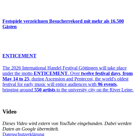
Fest­spiele verzeichnen Besucherrekord mit mehr als 16.500
Gästen
ENTICEMENT
The 2026 International Handel Festival Göttingen will take place
under the motto
ENTICEMENT
. Over
twelve festival days
,
from
May 14 to 25
, during Ascension and Pentecost, the world's oldest
festival for early music will entice audiences with
96 events
,
bringing around
550 artists
to the university city on the River Leine.
Video
Dieses Video wird extern von YouTube eingebunden. Dabei werden
Daten an Google übermittelt.
Datenschutzerklärung