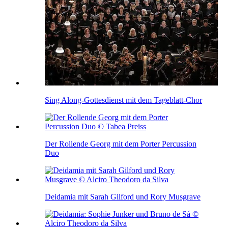
Sing Along-Gottesdienst mit dem Tageblatt-Chor
Der Rollende Georg mit dem Porter Percussion
Duo
Deidamia mit Sarah Gilford und Rory Musgrave