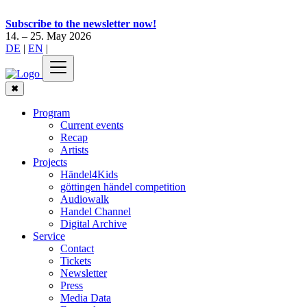
Subscribe to the newsletter now!
14. – 25. May 2026
DE
|
EN
|
✖
Program
Current events
Recap
Artists
Projects
Händel4Kids
göttingen händel competition
Audiowalk
Handel Channel
Digital Archive
Service
Contact
Tickets
Newsletter
Press
Media Data