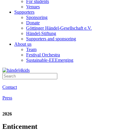
For students
Venues
Supporters
Sponsoring
Donate
Göttinger Händel-Gesellschaft e.V.
Händel-Stiftung
Supporters and sponsoring
About us
Team
Festival Orchestra
Sustainable-EEEmerging
Contact
Press
2026
Enticement