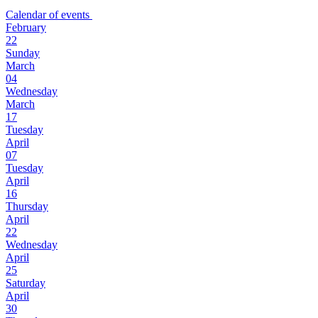
Calendar of events
February
22
Sunday
March
04
Wednesday
March
17
Tuesday
April
07
Tuesday
April
16
Thursday
April
22
Wednesday
April
25
Saturday
April
30