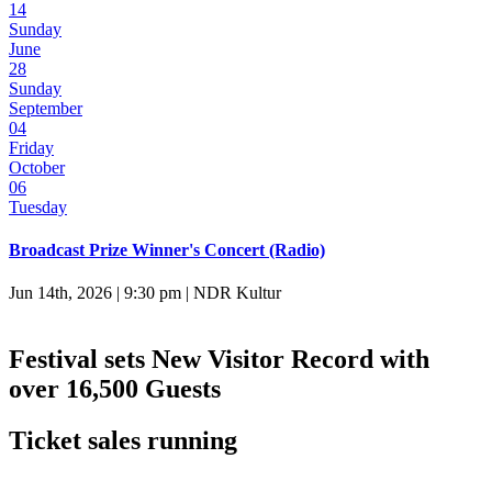
14
Sunday
June
28
Sunday
September
04
Friday
October
06
Tuesday
Broadcast Prize Winner's Concert (Radio)
Jun 14th, 2026 | 9:30 pm | NDR Kultur
Festival sets New Visitor Record with
over 16,500 Guests
Ticket sales running