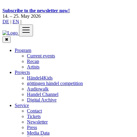
Subscribe to the newsletter now!
14. – 25. May 2026
DE
|
EN
|
✖
Program
Current events
Recap
Artists
Projects
Händel4Kids
göttingen händel competition
Audiowalk
Handel Channel
Digital Archive
Service
Contact
Tickets
Newsletter
Press
Media Data