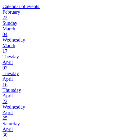
Calendar of events
February
22
Sunday
March
04
Wednesday
March
17
Tuesday
April
07
Tuesday
April
16
Thursday
April
22
Wednesday
April
25
Saturday
April
30