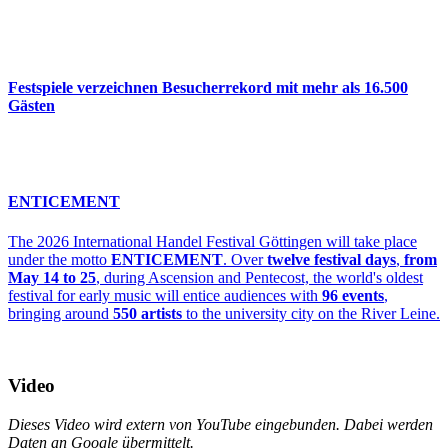
Fest­spiele verzeichnen Besucherrekord mit mehr als 16.500
Gästen
ENTICEMENT
The 2026 International Handel Festival Göttingen will take place
under the motto
ENTICEMENT
. Over
twelve festival days
,
from
May 14 to 25
, during Ascension and Pentecost, the world's oldest
festival for early music will entice audiences with
96 events
,
bringing around
550 artists
to the university city on the River Leine.
Video
Dieses Video wird extern von YouTube eingebunden. Dabei werden
Daten an Google übermittelt.