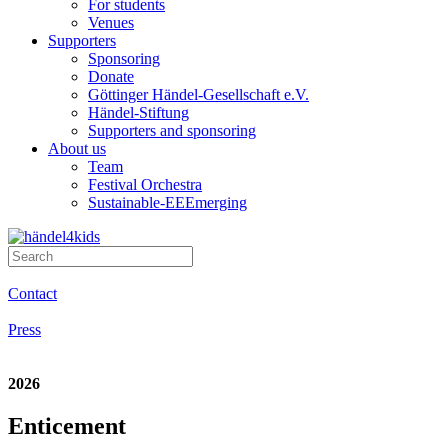
For students
Venues
Supporters
Sponsoring
Donate
Göttinger Händel-Gesellschaft e.V.
Händel-Stiftung
Supporters and sponsoring
About us
Team
Festival Orchestra
Sustainable-EEEmerging
Contact
Press
2026
Enticement