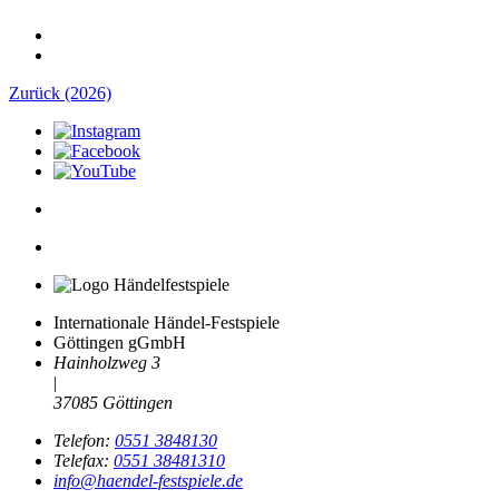
Zurück (2026)
Internationale Händel-Festspiele
Göttingen gGmbH
Hainholzweg 3
|
37085 Göttingen
Telefon:
0551 3848130
Telefax:
0551 38481310
info@haendel-festspiele.de