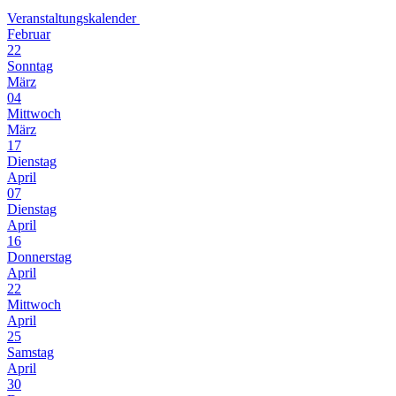
Veranstaltungskalender
Februar
22
Sonntag
März
04
Mittwoch
März
17
Dienstag
April
07
Dienstag
April
16
Donnerstag
April
22
Mittwoch
April
25
Samstag
April
30