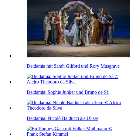
Deidamia mit Sarah Gilford und Rory Musgrave
Deidamia: Sophie Junker und Bruno de Sá
Deidamia: Nicolò Balducci als Ulisse