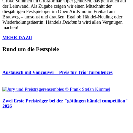
Große Stimmen im Großformat: Oper genießen, das geht auch auf
der Leinwand. Als Zugabe zeigen wir einen Mitschnitt der
diesjährigen Festspieloper im Open Air-Kino im Freibad am
Brauweg – umsonst und draußen. Egal ob Händel-Neuling oder
Wiederholungstäter:in: Händels
Deidamia
wird allen Vergnügen
machen!
MEHR DAZU
Rund um die Festspiele
Austausch mit Vancouver – Preis für Trio Turbulences
Zwei Erste Preisträger bei der "göttingen händel competition"
2026